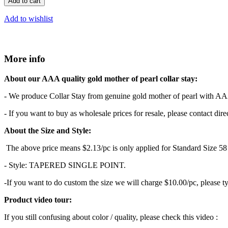
Add to cart
Add to wishlist
More info
About our AAA quality gold mother of pearl collar stay:
- We produce Collar Stay from genuine gold mother of pear
- If you want to buy as wholesale prices for resale, please contact direc
About the Size and Style:
The above price means $2.13/pc is only applied for Standard Size 5
- Style: TAPERED SINGLE POINT.
-If you want to do custom the size we will charge $10.00/pc, please ty
Product video tour:
If you still confusing about color / quality, please check this video :