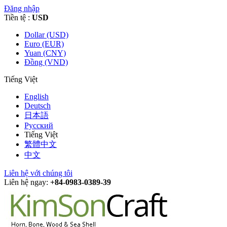
Đăng nhập
Tiền tệ :
USD
Dollar (USD)
Euro (EUR)
Yuan (CNY)
Đồng (VND)
Tiếng Việt
English
Deutsch
日本語
Русский
Tiếng Việt
繁體中文
中文
Liên hệ với chúng tôi
Liên hệ ngay:
+84-0983-0389-39