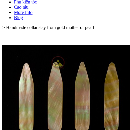
Phụ kiện tóc
Cạo râu
More Info
Blog
>
Handmade collar stay from gold mother of pearl