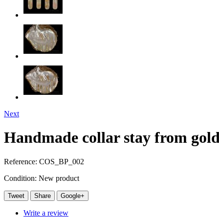
Next
Handmade collar stay from gold
Reference:
COS_BP_002
Condition:
New product
Tweet
Share
Google+
Write a review