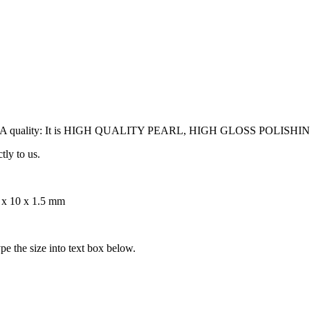
l with AAA quality: It is HIGH QUALITY PEARL, HIGH GLOSS P
tly to us.
8 x 10 x 1.5 mm
pe the size into text box below.