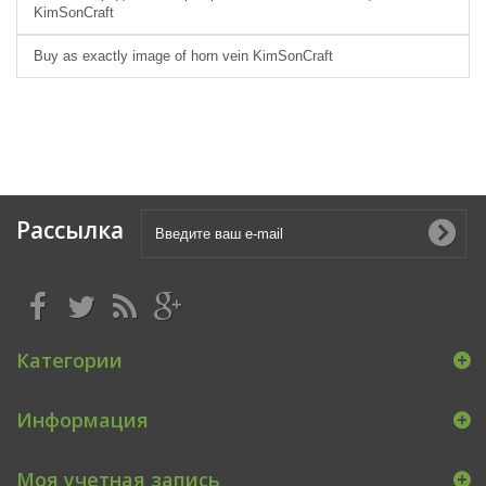
KimSonCraft
Buy as exactly image of horn vein KimSonCraft
Рассылка
Категории
Информация
Моя учетная запись