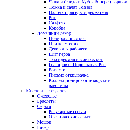
Чаша и блюдо и Кубок & перец горшок
Ложка и салат Tossers
Палочки для еды и держатель
Рог
Салфетка
Коробка
Домашний декор
Полированная рог
Плитка мозаика
Декор для рабочего
Щит герба
Таксидермия и монтаж рог
Гравировка Порошковая Рог
Рога стол
Письмо открывалка
Коллекционирование морские
раковины
Ювелирные изделия
Ожерелье
Браслеты
Серьги
Регулярные серьги
Органические серьги
Мешок
Бисер