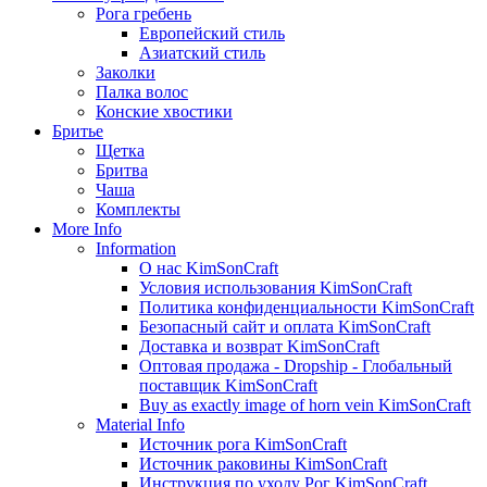
Рога гребень
Европейский стиль
Азиатский стиль
Заколки
Палка волос
Конские хвостики
Бритье
Щетка
Бритва
Чаша
Комплекты
More Info
Information
О нас KimSonCraft
Условия использования KimSonCraft
Политика конфиденциальности KimSonCraft
Безопасный сайт и оплата KimSonCraft
Доставка и возврат KimSonCraft
Оптовая продажа - Dropship - Глобальный
поставщик KimSonCraft
Buy as exactly image of horn vein KimSonCraft
Material Info
Источник рога KimSonCraft
Источник раковины KimSonCraft
Инструкция по уходу Рог KimSonCraft