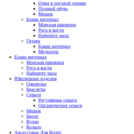
Очки в роговой оправе
Полный обувь
Мешок
Бланк материал
Морская раковина
Рога и кости
Наберите часы
Гитара
Бланк материал
Медиатор
Бланк материал
Морская раковина
Рога и кости
Наберите часы
Ювелирные изделия
Ожерелье
Браслеты
Серьги
Регулярные серьги
Органические серьги
Мешок
Бисер
Кулон
Кольцо
Аксессуары Для Волос