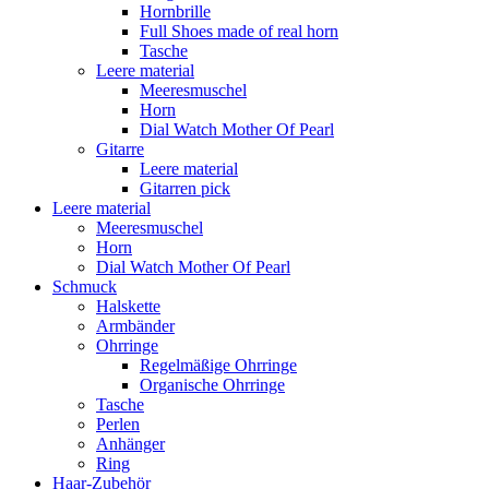
Hornbrille
Full Shoes made of real horn
Tasche
Leere material
Meeresmuschel
Horn
Dial Watch Mother Of Pearl
Gitarre
Leere material
Gitarren pick
Leere material
Meeresmuschel
Horn
Dial Watch Mother Of Pearl
Schmuck
Halskette
Armbänder
Ohrringe
Regelmäßige Ohrringe
Organische Ohrringe
Tasche
Perlen
Anhänger
Ring
Haar-Zubehör