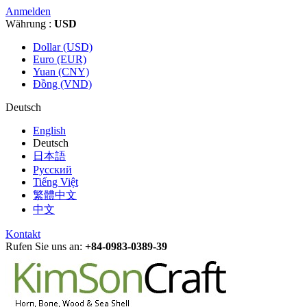
Anmelden
Währung :
USD
Dollar (USD)
Euro (EUR)
Yuan (CNY)
Đồng (VND)
Deutsch
English
Deutsch
日本語
Русский
Tiếng Việt
繁體中文
中文
Kontakt
Rufen Sie uns an:
+84-0983-0389-39