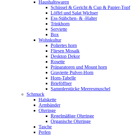
Haushaltswaren
Schüssel & Gericht & Cup & Papier-Topf
Löffel und Salat Wichser
Ess-Stäbchen- & -Halter
Trinkhorn
Serviette
Box
Wohnkultur
Poliertes horn
Fliesen Mosaik
Desktop Dekor
Rosette
Präparatoren und Mount horn
Gravierte Pulver-Horn
Horn-Tabelle
Brieföffner
Sammlerstücke Meeresmuschel
Schmuck
Halskette
Armbänder
Ohrringe
Regelmäßige Ohrringe
Organische Ohrringe
Tasche
Perlen