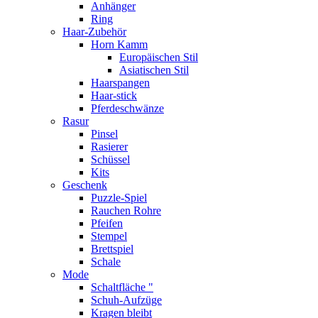
Anhänger
Ring
Haar-Zubehör
Horn Kamm
Europäischen Stil
Asiatischen Stil
Haarspangen
Haar-stick
Pferdeschwänze
Rasur
Pinsel
Rasierer
Schüssel
Kits
Geschenk
Puzzle-Spiel
Rauchen Rohre
Pfeifen
Stempel
Brettspiel
Schale
Mode
Schaltfläche "
Schuh-Aufzüge
Kragen bleibt