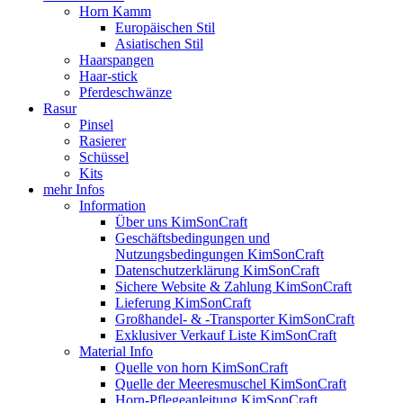
Horn Kamm
Europäischen Stil
Asiatischen Stil
Haarspangen
Haar-stick
Pferdeschwänze
Rasur
Pinsel
Rasierer
Schüssel
Kits
mehr Infos
Information
Über uns KimSonCraft
Geschäftsbedingungen und
Nutzungsbedingungen KimSonCraft
Datenschutzerklärung KimSonCraft
Sichere Website & Zahlung KimSonCraft
Lieferung KimSonCraft
Großhandel- & -Transporter KimSonCraft
Exklusiver Verkauf Liste KimSonCraft
Material Info
Quelle von horn KimSonCraft
Quelle der Meeresmuschel KimSonCraft
Horn-Pflegeanleitung KimSonCraft