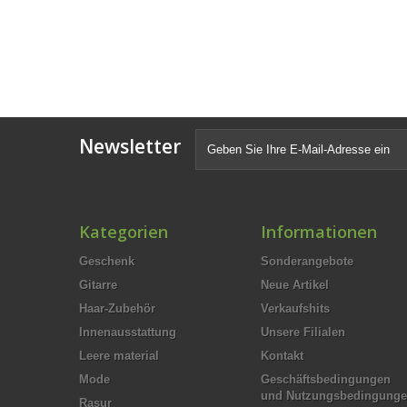
Newsletter
Kategorien
Informationen
Geschenk
Sonderangebote
Gitarre
Neue Artikel
Haar-Zubehör
Verkaufshits
Innenausstattung
Unsere Filialen
Leere material
Kontakt
Mode
Geschäftsbedingungen
und Nutzungsbedingung
Rasur