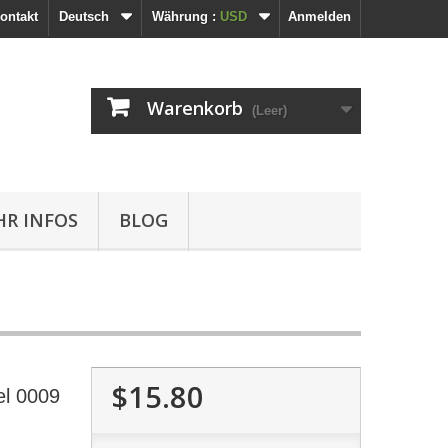
ontakt
Deutsch
Währung :
USD
Anmelden
Warenkorb
(Leer)
R INFOS
BLOG
$15.80
el 0009