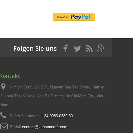
Folgen Sie uns
Kontakt
KimSonCraft, 126/15/1 Nguyen Van Tao Street, Hamlet
3, Long Thoi Village, Nha Be District, Ho Chi Minh City, Viet
Nam
Rufen Sie uns an:
+84-0983-0389-39
E-Mail
contact@kimsoncraft.com