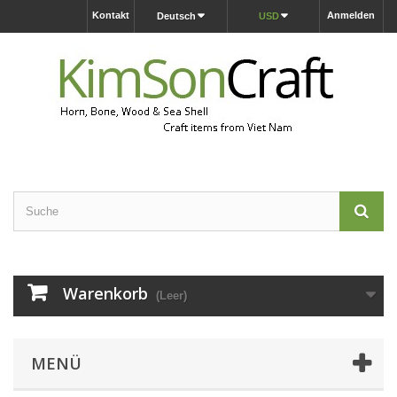
Kontakt
Anmelden
Deutsch
USD
Warenkorb
(Leer)
MENÜ