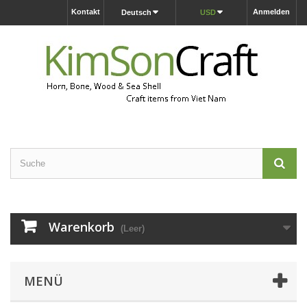
Kontakt
Anmelden
Deutsch
USD
Warenkorb
(Leer)
MENÜ