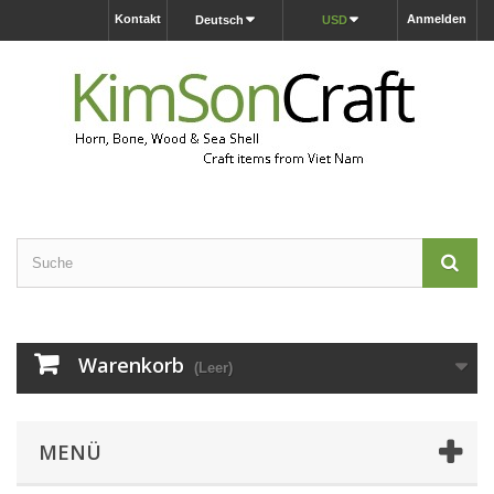
Kontakt
Anmelden
Deutsch
USD
Warenkorb
(Leer)
MENÜ