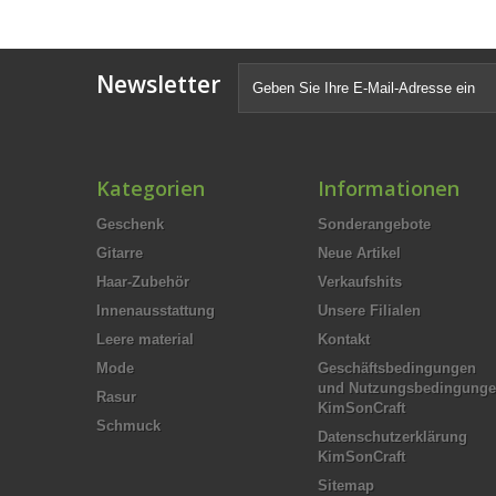
Newsletter
Kategorien
Informationen
Geschenk
Sonderangebote
Gitarre
Neue Artikel
Haar-Zubehör
Verkaufshits
Innenausstattung
Unsere Filialen
Leere material
Kontakt
Mode
Geschäftsbedingungen
und Nutzungsbedingung
Rasur
KimSonCraft
Schmuck
Datenschutzerklärung
KimSonCraft
Sitemap