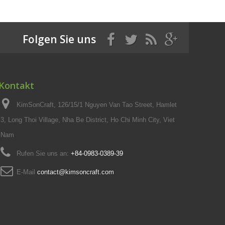
Folgen Sie uns
Kontakt
KimSonCraft, 126/15/1 Nguyen Van Tao Street, Hamlet
3, Long Thoi Village, Nha Be District, Ho Chi Minh City, Viet
Nam
Rufen Sie uns an:
+84-0983-0389-39
E-Mail
contact@kimsoncraft.com