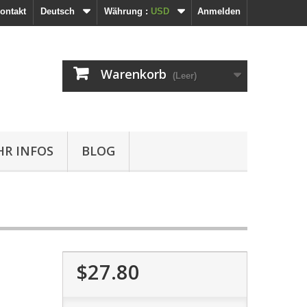
ontakt
Deutsch
Währung :
USD
Anmelden
Warenkorb
(Leer)
R INFOS
BLOG
$27.80