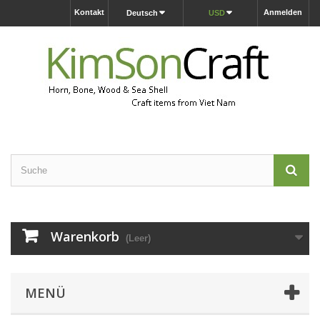
Kontakt
Anmelden
Deutsch
USD
Warenkorb
(Leer)
MENÜ