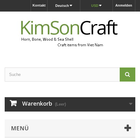
Kontakt
Anmelden
Deutsch
USD
Warenkorb
(Leer)
MENÜ