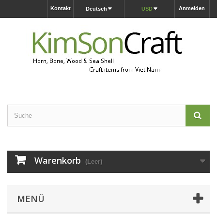
Kontakt
Anmelden
Deutsch
USD
Warenkorb
(Leer)
MENÜ