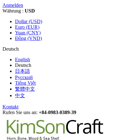
Anmelden
Währung :
USD
Dollar (USD)
Euro (EUR)
Yuan (CNY)
Đồng (VND)
Deutsch
English
Deutsch
日本語
Русский
Tiếng Việt
繁體中文
中文
Kontakt
Rufen Sie uns an:
+84-0983-0389-39