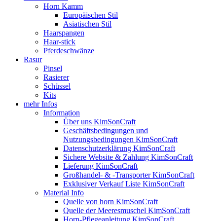
Horn Kamm
Europäischen Stil
Asiatischen Stil
Haarspangen
Haar-stick
Pferdeschwänze
Rasur
Pinsel
Rasierer
Schüssel
Kits
mehr Infos
Information
Über uns KimSonCraft
Geschäftsbedingungen und
Nutzungsbedingungen KimSonCraft
Datenschutzerklärung KimSonCraft
Sichere Website & Zahlung KimSonCraft
Lieferung KimSonCraft
Großhandel- & -Transporter KimSonCraft
Exklusiver Verkauf Liste KimSonCraft
Material Info
Quelle von horn KimSonCraft
Quelle der Meeresmuschel KimSonCraft
Horn-Pflegeanleitung KimSonCraft