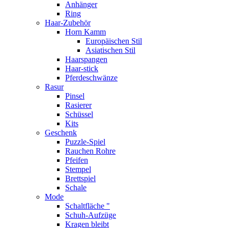
Anhänger
Ring
Haar-Zubehör
Horn Kamm
Europäischen Stil
Asiatischen Stil
Haarspangen
Haar-stick
Pferdeschwänze
Rasur
Pinsel
Rasierer
Schüssel
Kits
Geschenk
Puzzle-Spiel
Rauchen Rohre
Pfeifen
Stempel
Brettspiel
Schale
Mode
Schaltfläche "
Schuh-Aufzüge
Kragen bleibt