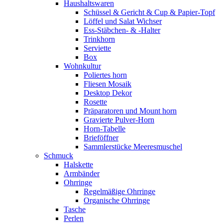
Haushaltswaren
Schüssel & Gericht & Cup & Papier-Topf
Löffel und Salat Wichser
Ess-Stäbchen- & -Halter
Trinkhorn
Serviette
Box
Wohnkultur
Poliertes horn
Fliesen Mosaik
Desktop Dekor
Rosette
Präparatoren und Mount horn
Gravierte Pulver-Horn
Horn-Tabelle
Brieföffner
Sammlerstücke Meeresmuschel
Schmuck
Halskette
Armbänder
Ohrringe
Regelmäßige Ohrringe
Organische Ohrringe
Tasche
Perlen