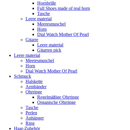
Hornbrille
Full Shoes made of real horn
Tasche
Leere material
Meeresmuschel
Horn
Dial Watch Mother Of Pearl
Gitarre
Leere material
Gitarren pick
Leere material
Meeresmuschel
Horn
Dial Watch Mother Of Pearl
Schmuck
Halskette
Armbänder
Ohrringe
Regelmäßige Ohrringe
Organische Ohrringe
Tasche
Perlen
Anhänger
Ring
Haar-Zubehör