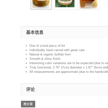
基本信息
One of a kind piece of Art
Individually hand carved with great care
Natural & organic buffalo horn
Smooth & shiny finish
Interesting color variations are to be expected (due to na
Truly functional; 2.76" (7cm) diameter x 1.97" (5cm) wid
All measurements are approximate (due to the handcrafte
评论
抢沙发