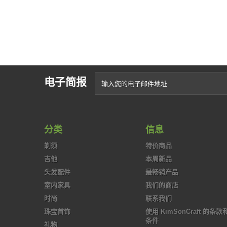
电子简报
分类
信息
剃须
特价商品
吉他
本周新品
头发配件
最畅销产品
室内家具
我们的商店
时尚
联系我们
珠宝首饰
使用 KimSonCraft 的条款
条件
礼物