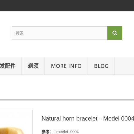
发配件
剃须
MORE INFO
BLOG
Natural horn bracelet - Model 000
参考：
bracelet_0004