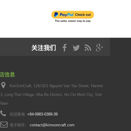
关注我们
店信息
KimSonCraft, 126/15/1 Nguyen Van Tao Street, Hamlet
3, Long Thoi Village, Nha Be District, Ho Chi Minh City, Viet
Nam
欢迎致电:
+84-0983-0389-39
电子邮件：
contact@kimsoncraft.com