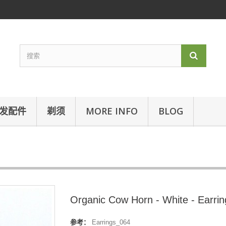
发配件
剃须
MORE INFO
BLOG
Organic Cow Horn - White - Earrin
参考：
Earrings_064