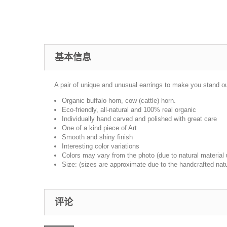
基本信息
A pair of unique and unusual earrings to make you stand out
Organic buffalo horn, cow (cattle) horn.
Eco-friendly, all-natural and 100% real organic
Individually hand carved and polished with great care
One of a kind piece of Art
Smooth and shiny finish
Interesting color variations
Colors may vary from the photo (due to natural material
Size: (sizes are approximate due to the handcrafted nat
评论