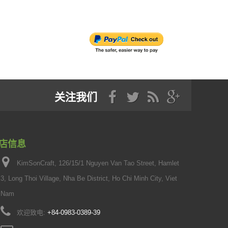
关注我们
店信息
KimSonCraft, 126/15/1 Nguyen Van Tao Street, Hamlet
3, Long Thoi Village, Nha Be District, Ho Chi Minh City, Viet
Nam
欢迎致电:
+84-0983-0389-39