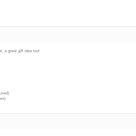
, a great gift idea too!
 used)
ure)