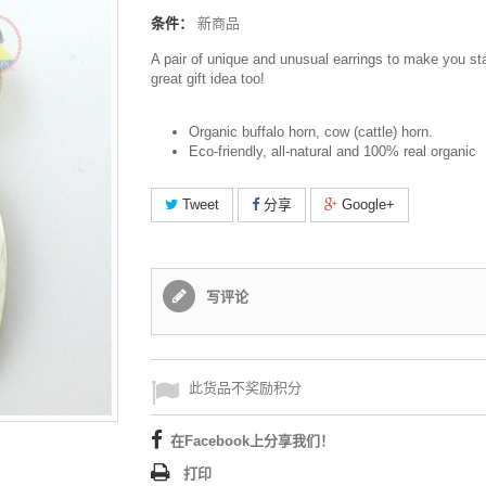
条件：
新商品
A pair of unique and unusual earrings to make you st
great gift idea too!
Organic buffalo horn, cow (cattle) horn.
Eco-friendly, all-natural and 100% real organic
Tweet
分享
Google+
写评论
此货品不奖励积分
在Facebook上分享我们！
打印