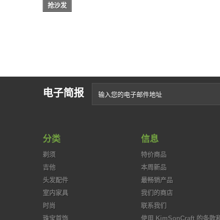
抢沙发
电子简报
分类
信息
剃须
特价商品
吉他
本周新品
头发配件
最畅销产品
室内家具
我们的商店
时尚
联系我们
珠宝首饰
使用 KimSonCraft 的条款