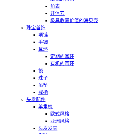
角表
开信刀
极具收藏价值的海贝壳
珠宝首饰
项链
手镯
耳环
定期的耳环
有机的耳环
袋
珠子
吊坠
戒指
头发配件
羊角梳
欧式风格
亚洲风格
头发发夹