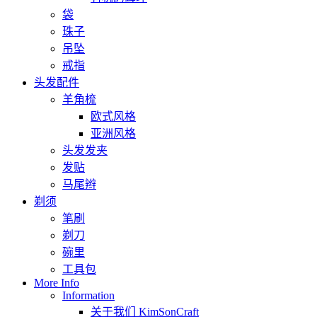
袋
珠子
吊坠
戒指
头发配件
羊角梳
欧式风格
亚洲风格
头发发夹
发贴
马尾辫
剃须
笔刷
剃刀
碗里
工具包
More Info
Information
关于我们 KimSonCraft