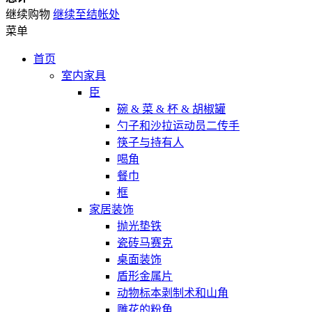
继续购物
继续至结帐处
菜单
首页
室内家具
臣
碗 & 菜 & 杯 & 胡椒罐
勺子和沙拉运动员二传手
筷子与持有人
喝角
餐巾
框
家居装饰
抛光垫铁
瓷砖马赛克
桌面装饰
盾形金属片
动物标本剥制术和山角
雕花的粉角