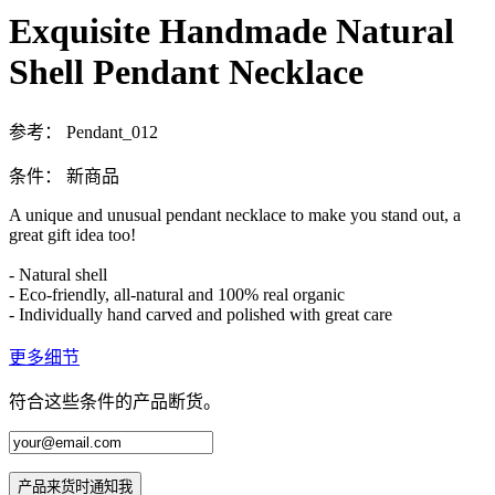
Exquisite Handmade Natural
Shell Pendant Necklace
参考：
Pendant_012
条件：
新商品
A unique and unusual pendant necklace to make you stand out, a
great gift idea too!
- Natural shell
- Eco-friendly, all-natural and 100% real organic
- Individually hand carved and polished with great care
更多细节
符合这些条件的产品断货。
产品来货时通知我