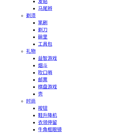
发贴
马尾辫
剃须
笔刷
剃刀
碗里
工具包
礼物
益智游戏
烟斗
吹口哨
邮票
棋盘游戏
壳
时尚
按钮
鞋升降机
衣领停留
牛角框眼镜