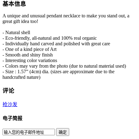
基本信息
A unique and unusual pendant necklace to make you stand out, a
great gift idea too!
- Natural shell
- Eco-friendly, all-natural and 100% real organic
- Individually hand carved and polished with great care
- One of a kind piece of Art
- Smooth and shiny finish
- Interesting color variations
- Colors may vary from the photo (due to natural material used)
- Size : 1.57” (4cm) dia. (sizes are approximate due to the
handcrafted nature)
评论
抢沙发
电子简报
确定