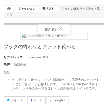
ファッション
靴リフト
フックの終わりとフラット靴
べら
拡大表示
フックの終わりとフラット靴べら
リファレンス：
Shoehorns_001
条件：
新規商品
仕様：
少し垂らして靴べら、フック端ほぼどこに保管失わなかったし、
ことができることを意味します。 この靴べらの全体の長さは 8 イ
ンチ ハンドルのカーブを含む - は刃の長さは 6 インチです。
ツイート
シェア
Google+