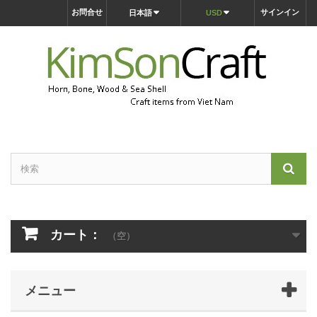
お問合せ
サインイン
日本語
USD
カート：
（空）
メニュー