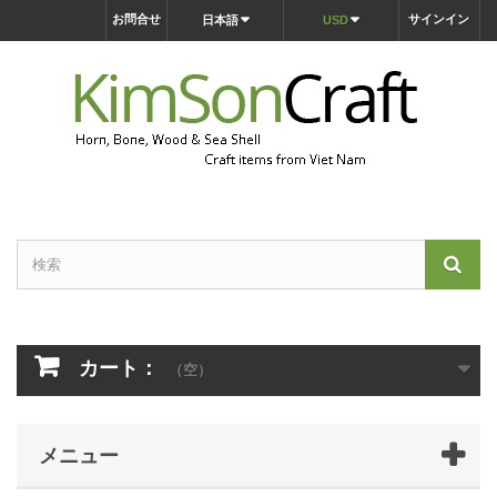
お問合せ
サインイン
日本語
USD
カート：
（空）
メニュー