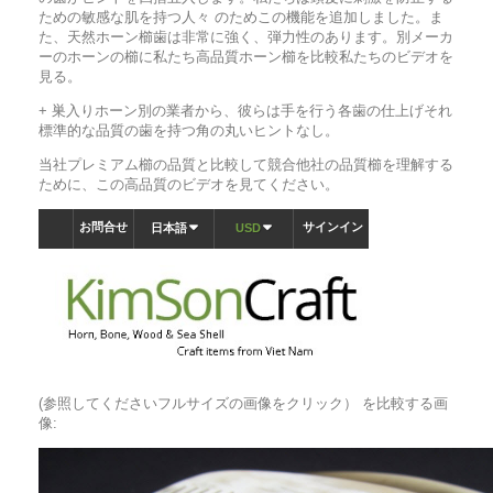
ための敏感な肌を持つ人々 のためこの機能を追加しました。ま
た、天然ホーン櫛歯は非常に強く、弾力性のあります。別メーカ
ーのホーンの櫛に私たち高品質ホーン櫛を比較私たちのビデオを
見る。
+ 巣入りホーン別の業者から、彼らは手を行う各歯の仕上げそれ
標準的な品質の歯を持つ角の丸いヒントなし。
当社プレミアム櫛の品質と比較して競合他社の品質櫛を理解する
ために、この高品質のビデオを見てください。
(参照してくださいフルサイズの画像をクリック） を比較する画
像: