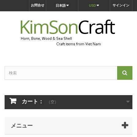
お問合せ
サインイン
日本語
USD
カート：
（空）
メニュー