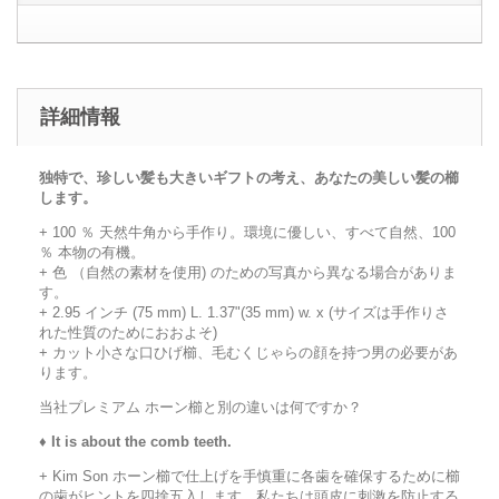
詳細情報
独特で、珍しい髪も大きいギフトの考え、あなたの美しい髪の櫛
します。
+ 100 ％ 天然牛角から手作り。環境に優しい、すべて自然、100
％ 本物の有機。
+ 色 （自然の素材を使用) のための写真から異なる場合がありま
す。
+ 2.95 インチ (75 mm) L. 1.37"(35 mm) w. x (サイズは手作りさ
れた性質のためにおおよそ)
+ カット小さな口ひげ櫛、毛むくじゃらの顔を持つ男の必要があ
ります。
当社プレミアム ホーン櫛と別の違いは何ですか？
♦
It is about the comb teeth.
+ Kim Son ホーン櫛で仕上げを手慎重に各歯を確保するために櫛
の歯がヒントを四捨五入します。私たちは頭皮に刺激を防止する