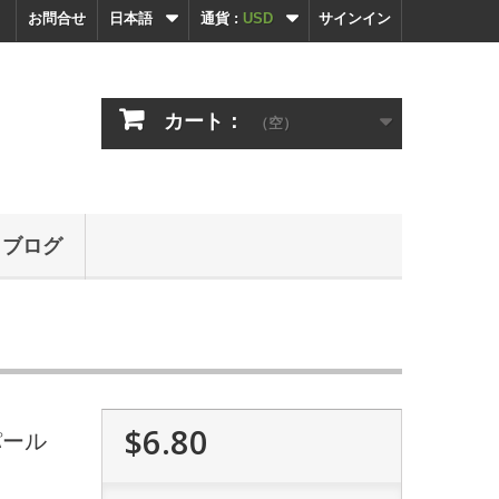
お問合せ
日本語
通貨 :
USD
サインイン
カート：
（空）
ブログ
$6.80
パール