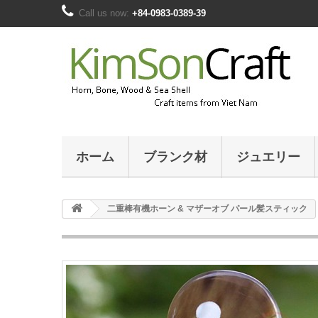
Call us now:
+84-0983-0389-39
ホーム
ブランク材
ジュエリー
二重棒有機ホーン & マザーオブ パール髪スティック