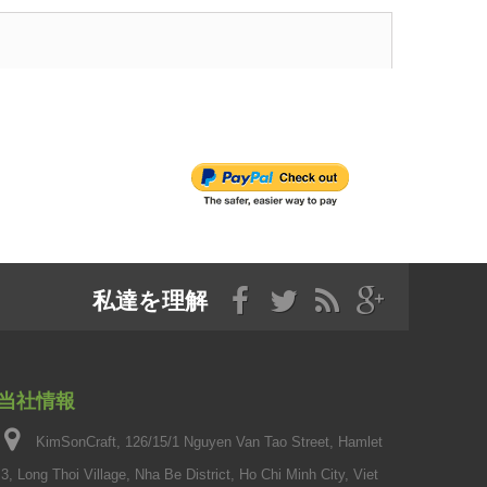
私達を理解
当社情報
KimSonCraft, 126/15/1 Nguyen Van Tao Street, Hamlet
3, Long Thoi Village, Nha Be District, Ho Chi Minh City, Viet