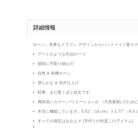
詳細情報
ホーン、見事なドラゴン デザインからハンドメイド髪ス
アートのような作品の一つ
個別に手彫り細心の
自然 & 有機ホーン
滑らかな & 光沢仕上げ
軽量、まだ驚くほど頑丈です
興味深いカラー バリエーションが （天然素材) のため
本当に機能しています。5.51"（14 cm） x 1.77" （4.5
すべての測定はおおよそ (手作りの性質このアイテム)