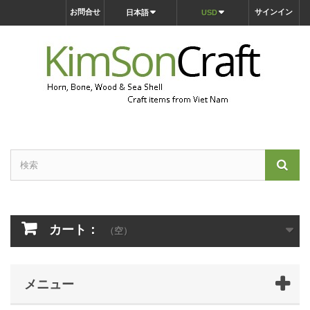
お問合せ
サインイン
日本語
USD
カート：
（空）
メニュー