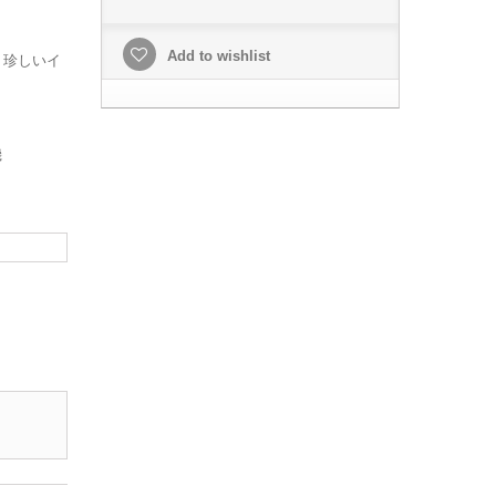
Add to wishlist
、珍しいイ
機