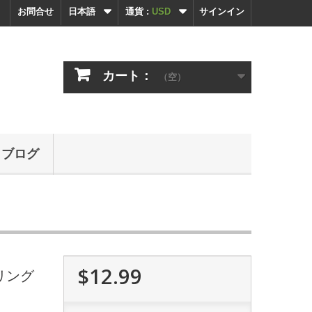
お問合せ
日本語
通貨 :
USD
サインイン
カート：
（空）
ブログ
$12.99
ヤリング