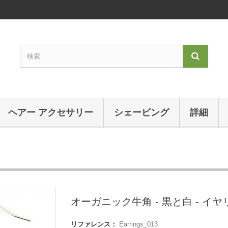
ヘアー アクセサリー
シェービング
詳細
オーガニック牛角 - 黒と白 - イ
リファレンス：
Earrings_013