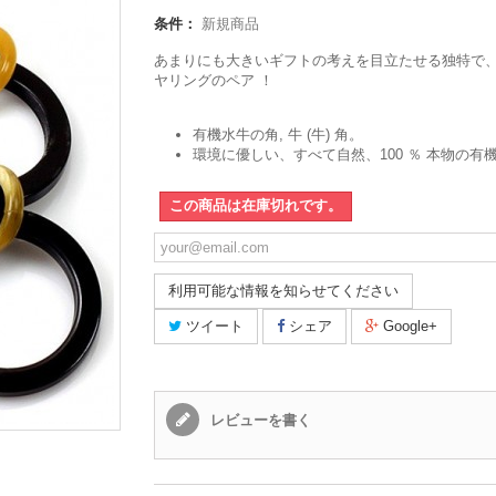
条件：
新規商品
あまりにも大きいギフトの考えを目立たせる独特で
ヤリングのペア ！
有機水牛の角, 牛 (牛) 角。
環境に優しい、すべて自然、100 ％ 本物の有
この商品は在庫切れです。
利用可能な情報を知らせてください
ツイート
シェア
Google+
レビューを書く