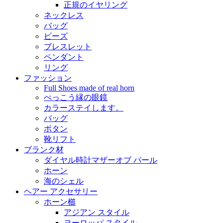
正規のイヤリング
ネックレス
バッグ
ビーズ
ブレスレット
ペンダント
リング
ファッション
Full Shoes made of real horn
べっこう縁の眼鏡
カラーステイします。
バッグ
ボタン
靴リフト
ブランク材
ダイヤル時計マザーオブ パール
ホーン
海のシェル
ヘアー アクセサリー
ホーン櫛
アジアン スタイル
ヨーロッパ スタイル