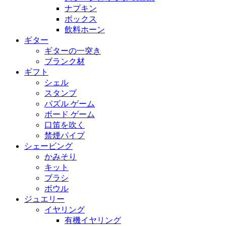
ナプキン
ボックス
飲料ホーン
ギター
ギターの一突き
ブランク材
ギフト
シェル
スタンプ
パズル ゲーム
ボード ゲーム
口笛を吹く
禁煙パイプ
シェービング
かみそり
キット
ブラシ
ボウル
ジュエリー
イヤリング
有機イヤリング