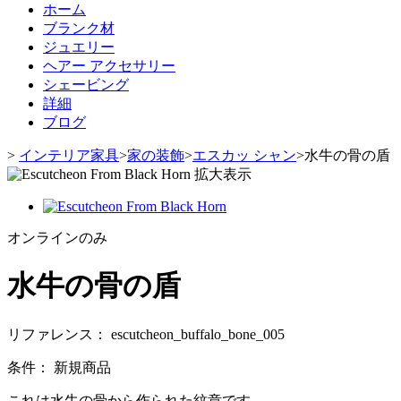
ホーム
ブランク材
ジュエリー
ヘアー アクセサリー
シェービング
詳細
ブログ
>
インテリア家具
>
家の装飾
>
エスカッ シャン
>
水牛の骨の盾
拡大表示
オンラインのみ
水牛の骨の盾
リファレンス：
escutcheon_buffalo_bone_005
条件：
新規商品
これは水牛の骨から作られた紋章です。