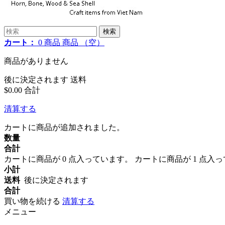
検索
カート：
0
商品
商品
（空）
商品がありません
後に決定されます
送料
$0.00
合計
清算する
カートに商品が追加されました。
数量
合計
カートに商品が
0
点入っています。
カートに商品が 1 点入
小計
送料
後に決定されます
合計
買い物を続ける
清算する
メニュー