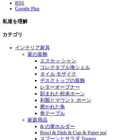
RSS
Google Plus
私達を理解
カテゴリ
インテリア家具
家の装飾
エスカッ シャン
コレクタブル海シェル
タイル モザイク
デスクトップの装飾
レターオープナー
刻まれた粉末ホーン
剥製とマウント ホーン
磨かれた角
角テーブル
家庭用品
& の箸ホルダー
Bowl & Dish & Cup & Paper pot
スプーンとサラダ Tossers