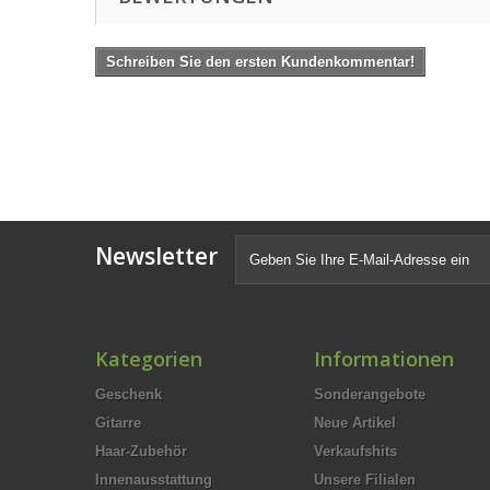
Schreiben Sie den ersten Kundenkommentar!
Newsletter
Kategorien
Informationen
Geschenk
Sonderangebote
Gitarre
Neue Artikel
Haar-Zubehör
Verkaufshits
Innenausstattung
Unsere Filialen