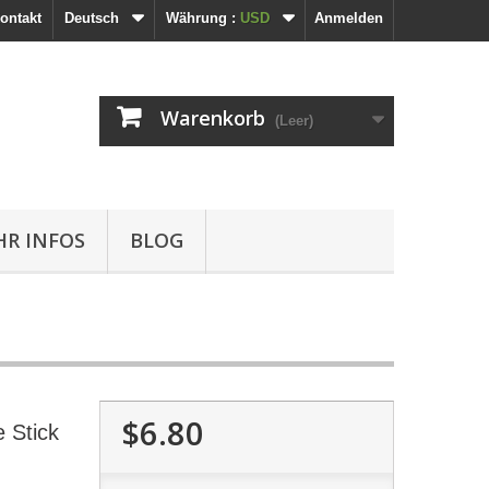
ontakt
Deutsch
Währung :
USD
Anmelden
Warenkorb
(Leer)
R INFOS
BLOG
$6.80
 Stick