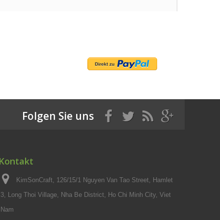
Folgen Sie uns
Kontakt
KimSonCraft, 126/15/1 Nguyen Van Tao Street, Hamlet
3, Long Thoi Village, Nha Be District, Ho Chi Minh City, Viet
Nam