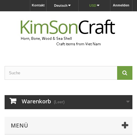
Kontakt
Anmelden
Deutsch
USD
Warenkorb
(Leer)
MENÜ