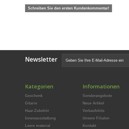
Schreiben Sie den ersten Kundenkommentar!
Newsletter
Kategorien
Informationen
Geschenk
Sonderangebote
Gitarre
Neue Artikel
Haar-Zubehör
Verkaufshits
Innenausstattung
Unsere Filialen
Leere material
Kontakt