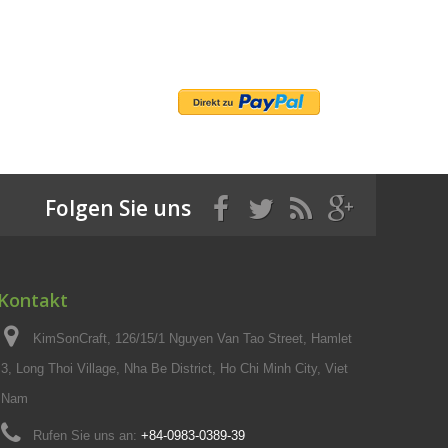
Folgen Sie uns
Kontakt
KimSonCraft, 126/15/1 Nguyen Van Tao Street, Hamlet
3, Long Thoi Village, Nha Be District, Ho Chi Minh City, Viet
Nam
Rufen Sie uns an:
+84-0983-0389-39