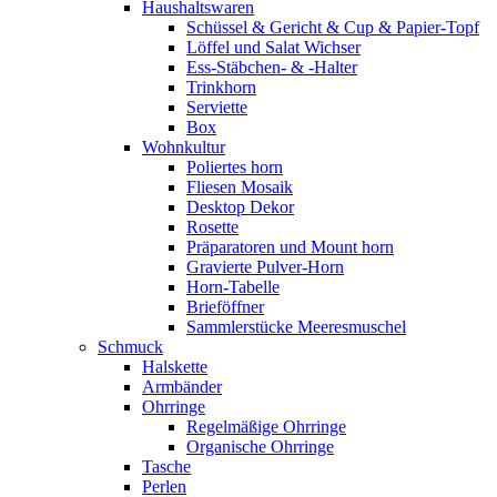
Haushaltswaren
Schüssel & Gericht & Cup & Papier-Topf
Löffel und Salat Wichser
Ess-Stäbchen- & -Halter
Trinkhorn
Serviette
Box
Wohnkultur
Poliertes horn
Fliesen Mosaik
Desktop Dekor
Rosette
Präparatoren und Mount horn
Gravierte Pulver-Horn
Horn-Tabelle
Brieföffner
Sammlerstücke Meeresmuschel
Schmuck
Halskette
Armbänder
Ohrringe
Regelmäßige Ohrringe
Organische Ohrringe
Tasche
Perlen