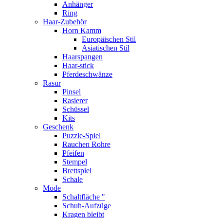
Anhänger
Ring
Haar-Zubehör
Horn Kamm
Europäischen Stil
Asiatischen Stil
Haarspangen
Haar-stick
Pferdeschwänze
Rasur
Pinsel
Rasierer
Schüssel
Kits
Geschenk
Puzzle-Spiel
Rauchen Rohre
Pfeifen
Stempel
Brettspiel
Schale
Mode
Schaltfläche "
Schuh-Aufzüge
Kragen bleibt