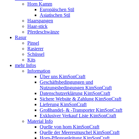
Horn Kamm
Europäischen Stil
Asiatischen Stil
Haarspangen
Haar-stick
Pferdeschwänze
Rasur
Pinsel
Rasierer
Schüssel
Kits
mehr Infos
Information
Über uns KimSonCraft
Geschäftsbedingungen und
Nutzungsbedingungen KimSonCraft
Datenschutzerklärung KimSonCraft
Sichere Website & Zahlung KimSonCraft
Lieferung KimSonCraft
Großhandel- & -Transporter KimSonCraft
Exklusiver Verkauf Liste KimSonCraft
Material Info
Quelle von horn KimSonCraft
Quelle der Meeresmuschel KimSonCraft
Horn-Pflegeanleitung KimSonCraft