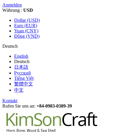
Anmelden
Währung :
USD
Dollar (USD)
Euro (EUR)
Yuan (CNY)
Đồng (VND)
Deutsch
English
Deutsch
日本語
Русский
Tiếng Việt
繁體中文
中文
Kontakt
Rufen Sie uns an:
+84-0983-0389-39