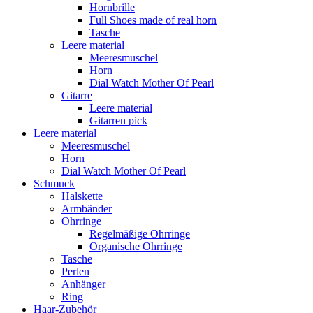
Hornbrille
Full Shoes made of real horn
Tasche
Leere material
Meeresmuschel
Horn
Dial Watch Mother Of Pearl
Gitarre
Leere material
Gitarren pick
Leere material
Meeresmuschel
Horn
Dial Watch Mother Of Pearl
Schmuck
Halskette
Armbänder
Ohrringe
Regelmäßige Ohrringe
Organische Ohrringe
Tasche
Perlen
Anhänger
Ring
Haar-Zubehör