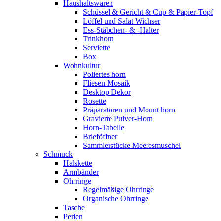
Haushaltswaren
Schüssel & Gericht & Cup & Papier-Topf
Löffel und Salat Wichser
Ess-Stäbchen- & -Halter
Trinkhorn
Serviette
Box
Wohnkultur
Poliertes horn
Fliesen Mosaik
Desktop Dekor
Rosette
Präparatoren und Mount horn
Gravierte Pulver-Horn
Horn-Tabelle
Brieföffner
Sammlerstücke Meeresmuschel
Schmuck
Halskette
Armbänder
Ohrringe
Regelmäßige Ohrringe
Organische Ohrringe
Tasche
Perlen