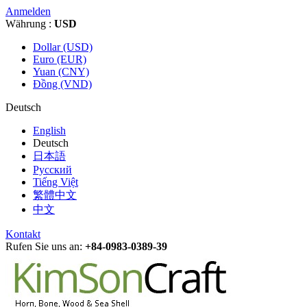
Anmelden
Währung :
USD
Dollar (USD)
Euro (EUR)
Yuan (CNY)
Đồng (VND)
Deutsch
English
Deutsch
日本語
Русский
Tiếng Việt
繁體中文
中文
Kontakt
Rufen Sie uns an:
+84-0983-0389-39