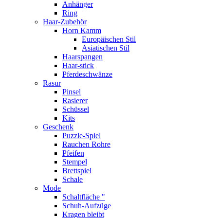
Anhänger
Ring
Haar-Zubehör
Horn Kamm
Europäischen Stil
Asiatischen Stil
Haarspangen
Haar-stick
Pferdeschwänze
Rasur
Pinsel
Rasierer
Schüssel
Kits
Geschenk
Puzzle-Spiel
Rauchen Rohre
Pfeifen
Stempel
Brettspiel
Schale
Mode
Schaltfläche "
Schuh-Aufzüge
Kragen bleibt