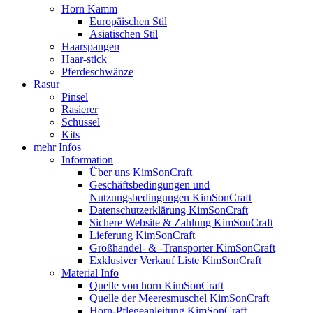
Horn Kamm
Europäischen Stil
Asiatischen Stil
Haarspangen
Haar-stick
Pferdeschwänze
Rasur
Pinsel
Rasierer
Schüssel
Kits
mehr Infos
Information
Über uns KimSonCraft
Geschäftsbedingungen und
Nutzungsbedingungen KimSonCraft
Datenschutzerklärung KimSonCraft
Sichere Website & Zahlung KimSonCraft
Lieferung KimSonCraft
Großhandel- & -Transporter KimSonCraft
Exklusiver Verkauf Liste KimSonCraft
Material Info
Quelle von horn KimSonCraft
Quelle der Meeresmuschel KimSonCraft
Horn-Pflegeanleitung KimSonCraft