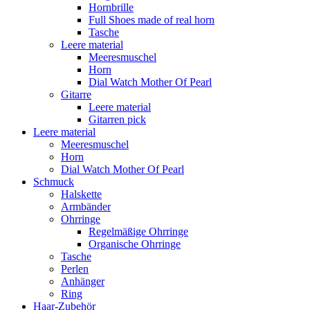
Hornbrille
Full Shoes made of real horn
Tasche
Leere material
Meeresmuschel
Horn
Dial Watch Mother Of Pearl
Gitarre
Leere material
Gitarren pick
Leere material
Meeresmuschel
Horn
Dial Watch Mother Of Pearl
Schmuck
Halskette
Armbänder
Ohrringe
Regelmäßige Ohrringe
Organische Ohrringe
Tasche
Perlen
Anhänger
Ring
Haar-Zubehör