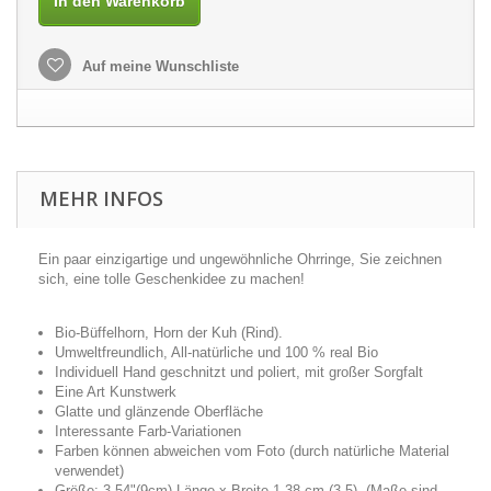
In den Warenkorb
Auf meine Wunschliste
MEHR INFOS
Ein paar einzigartige und ungewöhnliche Ohrringe, Sie zeichnen
sich, eine tolle Geschenkidee zu machen!
Bio-Büffelhorn, Horn der Kuh (Rind).
Umweltfreundlich, All-natürliche und 100 % real Bio
Individuell Hand geschnitzt und poliert, mit großer Sorgfalt
Eine Art Kunstwerk
Glatte und glänzende Oberfläche
Interessante Farb-Variationen
Farben können abweichen vom Foto (durch natürliche Material
verwendet)
Größe: 3,54"(9cm) Länge x Breite 1,38 cm (3.5). (Maße sind