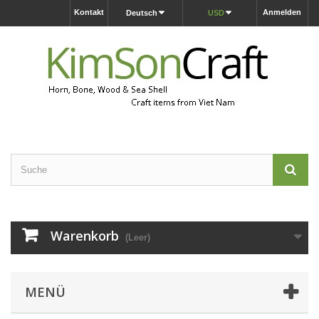
Kontakt
Anmelden
Deutsch
USD
Warenkorb
(Leer)
MENÜ