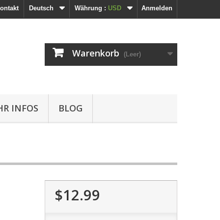
ontakt
Deutsch
Währung :
USD
Anmelden
Warenkorb
(Leer)
R INFOS
BLOG
$12.99