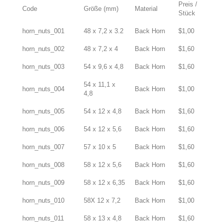
Preis /
Code
Größe (mm)
Material
Stück
horn_nuts_001
48 x 7,2 x 3.2
Back Horn
$1,00
horn_nuts_002
48 x 7,2 x 4
Back Horn
$1,60
horn_nuts_003
54 x 9,6 x 4,8
Back Horn
$1,60
54 x 11,1 x
horn_nuts_004
Back Horn
$1,00
4,8
horn_nuts_005
54 x 12 x 4,8
Back Horn
$1,60
horn_nuts_006
54 x 12 x 5,6
Back Horn
$1,60
horn_nuts_007
57 x 10 x 5
Back Horn
$1,60
horn_nuts_008
58 x 12 x 5,6
Back Horn
$1,60
horn_nuts_009
58 x 12 x 6,35
Back Horn
$1,60
horn_nuts_010
58X 12 x 7,2
Back Horn
$1,00
horn_nuts_011
58 x 13 x 4,8
Back Horn
$1,60