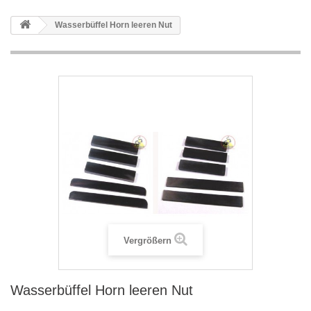
Wasserbüffel Horn leeren Nut
Vergrößern
Wasserbüffel Horn leeren Nut