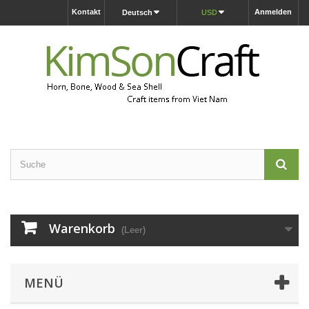
Kontakt
Anmelden
Deutsch
USD
Warenkorb
(Leer)
MENÜ