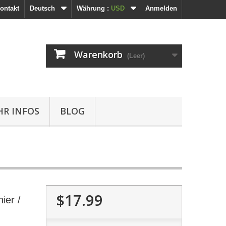
ontakt
Deutsch
Währung :
USD
Anmelden
Warenkorb
(Leer)
R INFOS
BLOG
$17.99
ier /