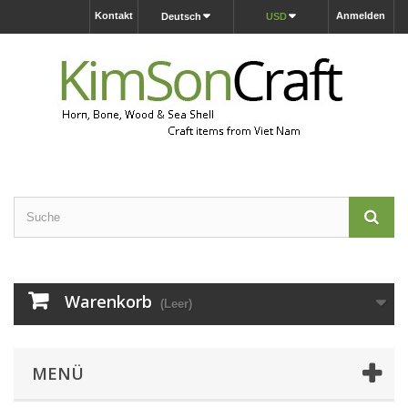
Kontakt
Anmelden
Deutsch
USD
Warenkorb
(Leer)
MENÜ