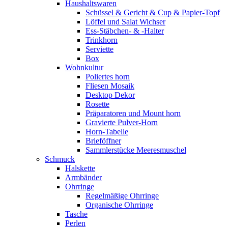
Haushaltswaren
Schüssel & Gericht & Cup & Papier-Topf
Löffel und Salat Wichser
Ess-Stäbchen- & -Halter
Trinkhorn
Serviette
Box
Wohnkultur
Poliertes horn
Fliesen Mosaik
Desktop Dekor
Rosette
Präparatoren und Mount horn
Gravierte Pulver-Horn
Horn-Tabelle
Brieföffner
Sammlerstücke Meeresmuschel
Schmuck
Halskette
Armbänder
Ohrringe
Regelmäßige Ohrringe
Organische Ohrringe
Tasche
Perlen