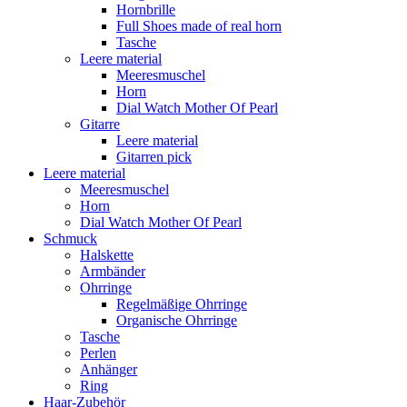
Hornbrille
Full Shoes made of real horn
Tasche
Leere material
Meeresmuschel
Horn
Dial Watch Mother Of Pearl
Gitarre
Leere material
Gitarren pick
Leere material
Meeresmuschel
Horn
Dial Watch Mother Of Pearl
Schmuck
Halskette
Armbänder
Ohrringe
Regelmäßige Ohrringe
Organische Ohrringe
Tasche
Perlen
Anhänger
Ring
Haar-Zubehör