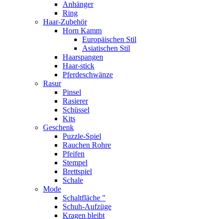
Anhänger
Ring
Haar-Zubehör
Horn Kamm
Europäischen Stil
Asiatischen Stil
Haarspangen
Haar-stick
Pferdeschwänze
Rasur
Pinsel
Rasierer
Schüssel
Kits
Geschenk
Puzzle-Spiel
Rauchen Rohre
Pfeifen
Stempel
Brettspiel
Schale
Mode
Schaltfläche "
Schuh-Aufzüge
Kragen bleibt