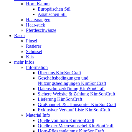
Horn Kamm
Europäischen Stil
Asiatischen Stil
Haarspangen
Haar-stick
Pferdeschwänze
Rasur
Pinsel
Rasierer
Schüssel
Kits
mehr Infos
Information
Über uns KimSonCraft
Geschäftsbedingungen und
Nutzungsbedingungen KimSonCraft
Datenschutzerklärung KimSonCraft
Sichere Website & Zahlung KimSonCraft
Lieferung KimSonCraft
Großhandel- & -Transporter KimSonCraft
Exklusiver Verkauf Liste KimSonCraft
Material Info
Quelle von horn KimSonCraft
Quelle der Meeresmuschel KimSonCraft
Horn-Pflegeanleitung KimSonCraft