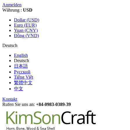
Anmelden
Währung :
USD
Dollar (USD)
Euro (EUR)
Yuan (CNY)
Đồng (VND)
Deutsch
English
Deutsch
日本語
Русский
Tiếng Việt
繁體中文
中文
Kontakt
Rufen Sie uns an:
+84-0983-0389-39