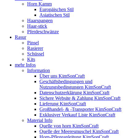
Horn Kamm
Europäischen Stil
Asiatischen Stil
Haarspangen
Haar-stick
Pferdeschwänze
Rasur
Pinsel
Rasierer
Schüssel
Kits
mehr Infos
Information
Über uns KimSonCraft
Geschäftsbedingungen und
Nutzungsbedingungen KimSonCraft
Datenschutzerklärung KimSonCraft
Sichere Website & Zahlung KimSonCraft
Lieferung KimSonCraft
Großhandel- & -Transporter KimSonCraft
Exklusiver Verkauf Liste KimSonCraft
Material Info
Quelle von horn KimSonCraft
Quelle der Meeresmuschel KimSonCraft
Horn-Pflegeanleitung KimSonCraft