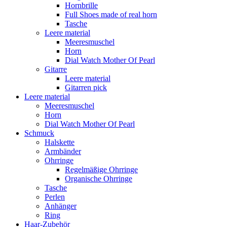
Hornbrille
Full Shoes made of real horn
Tasche
Leere material
Meeresmuschel
Horn
Dial Watch Mother Of Pearl
Gitarre
Leere material
Gitarren pick
Leere material
Meeresmuschel
Horn
Dial Watch Mother Of Pearl
Schmuck
Halskette
Armbänder
Ohrringe
Regelmäßige Ohrringe
Organische Ohrringe
Tasche
Perlen
Anhänger
Ring
Haar-Zubehör