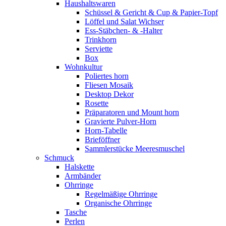
Haushaltswaren
Schüssel & Gericht & Cup & Papier-Topf
Löffel und Salat Wichser
Ess-Stäbchen- & -Halter
Trinkhorn
Serviette
Box
Wohnkultur
Poliertes horn
Fliesen Mosaik
Desktop Dekor
Rosette
Präparatoren und Mount horn
Gravierte Pulver-Horn
Horn-Tabelle
Brieföffner
Sammlerstücke Meeresmuschel
Schmuck
Halskette
Armbänder
Ohrringe
Regelmäßige Ohrringe
Organische Ohrringe
Tasche
Perlen