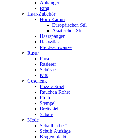
Anhänger
Ring
Haar-Zubehör
Horn Kamm
Europäischen Stil
Asiatischen Stil
Haarspangen
Haar-stick
Pferdeschwänze
Rasur
Pinsel
Rasierer
Schüssel
Kits
Geschenk
Puzzle-Spiel
Rauchen Rohre
Pfeifen
Stempel
Brettspiel
Schale
Mode
Schaltfläche "
Schuh-Aufzüge
Kragen bleibt