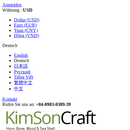
Anmelden
Währung :
USD
Dollar (USD)
Euro (EUR)
Yuan (CNY)
Đồng (VND)
Deutsch
English
Deutsch
日本語
Русский
Tiếng Việt
繁體中文
中文
Kontakt
Rufen Sie uns an:
+84-0983-0389-39