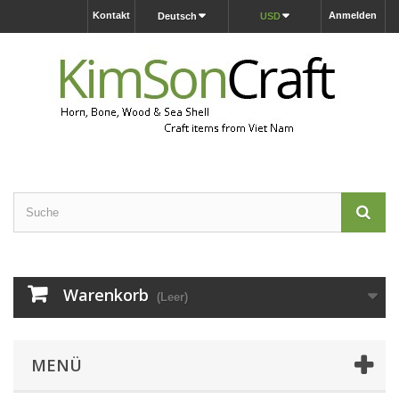
Kontakt
Anmelden
Deutsch
USD
Warenkorb
(Leer)
MENÜ