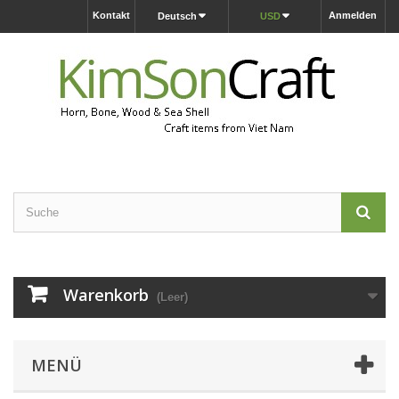
Kontakt
Anmelden
Deutsch
USD
Warenkorb
(Leer)
MENÜ