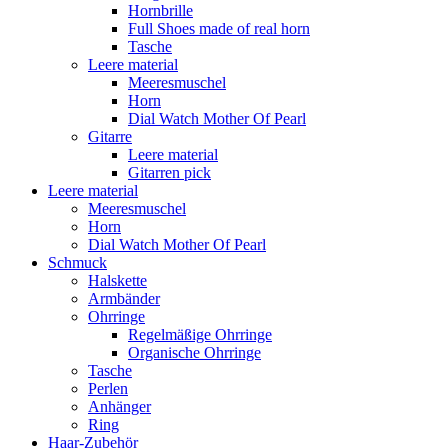
Hornbrille
Full Shoes made of real horn
Tasche
Leere material
Meeresmuschel
Horn
Dial Watch Mother Of Pearl
Gitarre
Leere material
Gitarren pick
Leere material
Meeresmuschel
Horn
Dial Watch Mother Of Pearl
Schmuck
Halskette
Armbänder
Ohrringe
Regelmäßige Ohrringe
Organische Ohrringe
Tasche
Perlen
Anhänger
Ring
Haar-Zubehör