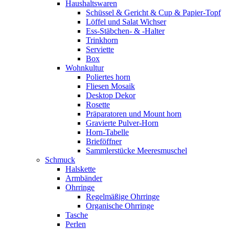
Haushaltswaren
Schüssel & Gericht & Cup & Papier-Topf
Löffel und Salat Wichser
Ess-Stäbchen- & -Halter
Trinkhorn
Serviette
Box
Wohnkultur
Poliertes horn
Fliesen Mosaik
Desktop Dekor
Rosette
Präparatoren und Mount horn
Gravierte Pulver-Horn
Horn-Tabelle
Brieföffner
Sammlerstücke Meeresmuschel
Schmuck
Halskette
Armbänder
Ohrringe
Regelmäßige Ohrringe
Organische Ohrringe
Tasche
Perlen