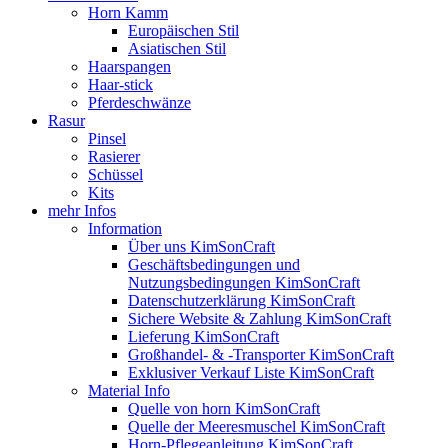
Horn Kamm
Europäischen Stil
Asiatischen Stil
Haarspangen
Haar-stick
Pferdeschwänze
Rasur
Pinsel
Rasierer
Schüssel
Kits
mehr Infos
Information
Über uns KimSonCraft
Geschäftsbedingungen und
Nutzungsbedingungen KimSonCraft
Datenschutzerklärung KimSonCraft
Sichere Website & Zahlung KimSonCraft
Lieferung KimSonCraft
Großhandel- & -Transporter KimSonCraft
Exklusiver Verkauf Liste KimSonCraft
Material Info
Quelle von horn KimSonCraft
Quelle der Meeresmuschel KimSonCraft
Horn-Pflegeanleitung KimSonCraft