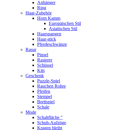
Anhänger
Ring
Haar-Zubehör
Horn Kamm
Europäischen Stil
Asiatischen Stil
Haarspangen
Haar-stick
Pferdeschwänze
Rasur
Pinsel
Rasierer
Schüssel
Kits
Geschenk
Puzzle-Spiel
Rauchen Rohre
Pfeifen
Stempel
Brettspiel
Schale
Mode
Schaltfläche "
Schuh-Aufzüge
Kragen bleibt