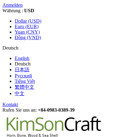
Anmelden
Währung :
USD
Dollar (USD)
Euro (EUR)
Yuan (CNY)
Đồng (VND)
Deutsch
English
Deutsch
日本語
Русский
Tiếng Việt
繁體中文
中文
Kontakt
Rufen Sie uns an:
+84-0983-0389-39