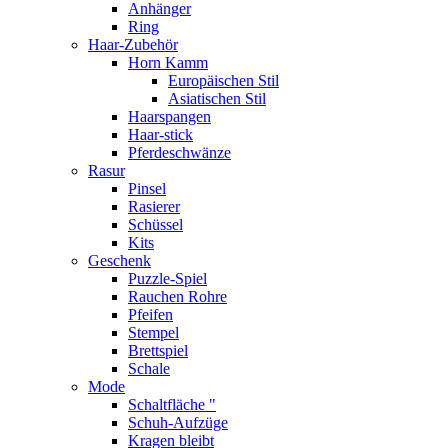
Anhänger
Ring
Haar-Zubehör
Horn Kamm
Europäischen Stil
Asiatischen Stil
Haarspangen
Haar-stick
Pferdeschwänze
Rasur
Pinsel
Rasierer
Schüssel
Kits
Geschenk
Puzzle-Spiel
Rauchen Rohre
Pfeifen
Stempel
Brettspiel
Schale
Mode
Schaltfläche "
Schuh-Aufzüge
Kragen bleibt