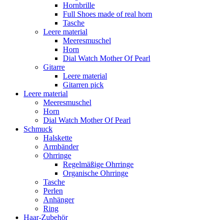
Hornbrille
Full Shoes made of real horn
Tasche
Leere material
Meeresmuschel
Horn
Dial Watch Mother Of Pearl
Gitarre
Leere material
Gitarren pick
Leere material
Meeresmuschel
Horn
Dial Watch Mother Of Pearl
Schmuck
Halskette
Armbänder
Ohrringe
Regelmäßige Ohrringe
Organische Ohrringe
Tasche
Perlen
Anhänger
Ring
Haar-Zubehör