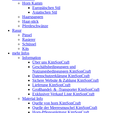
Horn Kamm
Europäischen Stil
Asiatischen Stil
Haarspangen
Haar-stick
Pferdeschwänze
Rasur
Pinsel
Rasierer
Schüssel
Kits
mehr Infos
Information
Über uns KimSonCraft
Geschäftsbedingungen und
Nutzungsbedingungen KimSonCraft
Datenschutzerklärung KimSonCraft
Sichere Website & Zahlung KimSonCraft
Lieferung KimSonCraft
Großhandel- & -Transporter KimSonCraft
Exklusiver Verkauf Liste KimSonCraft
Material Info
Quelle von horn KimSonCraft
Quelle der Meeresmuschel KimSonCraft
Horn-Pflegeanleitung KimSonCraft