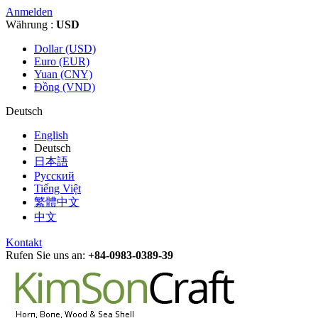
Anmelden
Währung :
USD
Dollar (USD)
Euro (EUR)
Yuan (CNY)
Đồng (VND)
Deutsch
English
Deutsch
日本語
Русский
Tiếng Việt
繁體中文
中文
Kontakt
Rufen Sie uns an:
+84-0983-0389-39