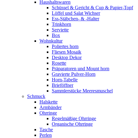
Haushaltswaren
Schüssel & Gericht & Cup & Papier-Topf
Löffel und Salat Wichser
Ess-Stäbchen- & -Halter
Trinkhorn
Serviette
Box
Wohnkultur
Poliertes horn
Fliesen Mosaik
Desktop Dekor
Rosette
Präparatoren und Mount horn
Gravierte Pulver-Horn
Horn-Tabelle
Brieföffner
Sammlerstücke Meeresmuschel
Schmuck
Halskette
Armbänder
Ohrringe
Regelmäßige Ohrringe
Organische Ohrringe
Tasche
Perlen